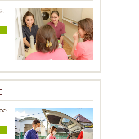
点、
日
フの